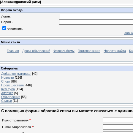
[
Александровский ритм
]
Форма входа
Логин:
Пароль:
запомнить
Забыл
Меню сайта
Главная
Доска объявлений
Фотоальбомы
Гостевая книга
Новости сайта
Ка
Categories
Добавлен материал
[42]
Новости
[236]
Спорт
[86]
Проиcшествия
[446]
Культура
[124]
Аптечка
[5]
Объявления
[56]
Статьи
[11]
С помощью формы обратной связи вы можете связаться с админис
Имя отправителя
*
:
E-mail отправителя
*
: